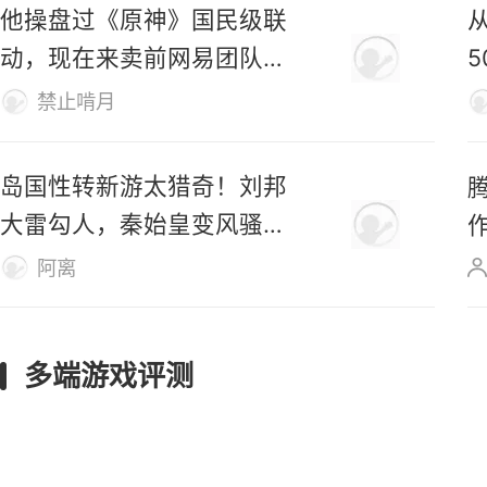
已登陆Steam，首日好评率
仅31%
M
仿生羊
他操盘过《原神》国民级联
动，现在来卖前网易团队新
作了
禁止啃月
岛国性转新游太猎奇！刘邦
大雷勾人，秦始皇变风骚美
女
阿离