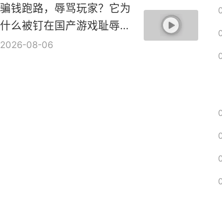
ARPG新作《血月》实机演
示视频
2026-08-06
骗钱跑路，辱骂玩家？它为
什么被钉在国产游戏耻辱柱
上？【是个人物10】
2026-08-06