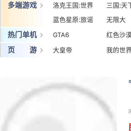
网 游
冒险岛怀旧服
暗黑:鬼道士
王者荣耀世界
鸣潮
多端游戏
洛克王国:世界
三国:天
蓝色星原:旅谣
无限大
热门单机
GTA6
红色沙
页 游
大皇帝
我的世