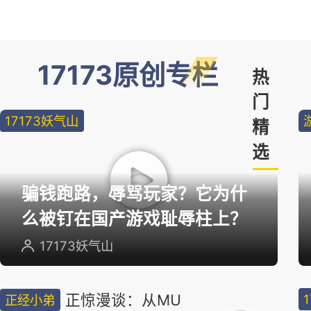
17173原创专栏
热
门
17173妖气山
精
选
骗钱跑路，辱骂玩家？它为什
么被钉在国产游戏耻辱柱上？