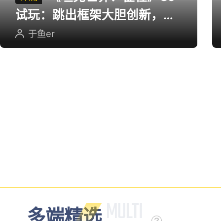
《坦克世界：征程》CJ
评测
试玩：跳出框架大胆创新，用
英雄射击重塑坦克对战
于鱼er