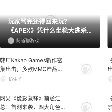
网游精选
玩家骂完还得回来玩？
《APEX》凭什么坐稳大逃杀
第一桌？
阿道聊游戏
韩厂Kakao Games新作密
集出击，多款MMO产品蓄
势待发
仿生羊