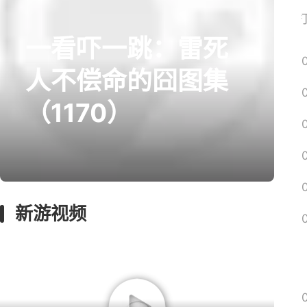
网易搜
一看吓一跳：雷死
prev
next
人不偿命的囧图集
（1170）
囧图
回忆
影游
绅士
远征
新游视频