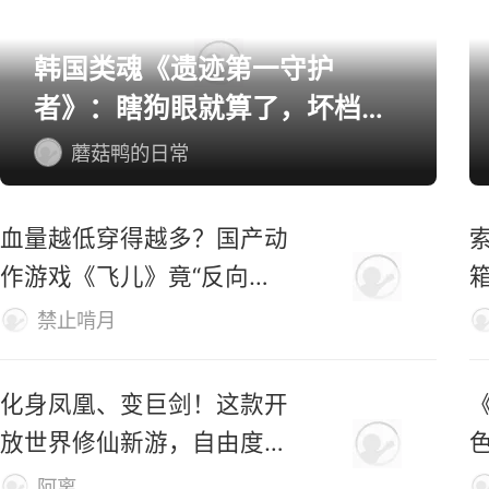
单机/主机游戏精选
韩国类魂《遗迹第一守护
者》：瞎狗眼就算了，坏档算
怎么个事！
蘑菇鸭的日常
血量越低穿得越多？国产动
索
作游戏《飞儿》竟“反向爆
衣”
禁止啃月