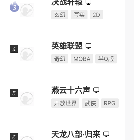
动作
动作竞技
多人对战
决战轩辕
玄幻
写实
2D
英雄联盟
奇幻
MOBA
半Q版
燕云十六声
开放世界
武侠
RPG