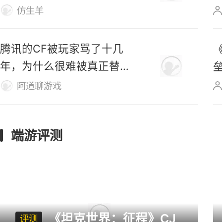
网易《诡影藏锋》前瞻汇
总：首测来袭，四大角色阵
容亮相
仿生羊
腾讯的CF被玩家骂了十几
年，为什么很难被真正替
代？
阿道聊游戏
端游评测